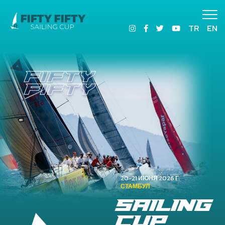
TR
EN
FIFTY
FIFTY
20-21 ИЮНЯ 2026 Г.
СТАМБУЛ
SAILING
CUP