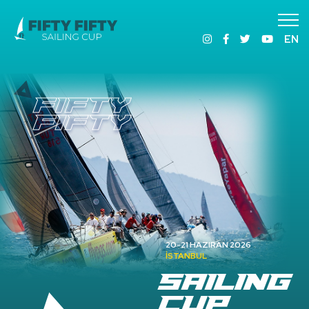
EN
FIFTY
FIFTY
20-21 HAZIRAN 2026
İSTANBUL
SAILING
CUP